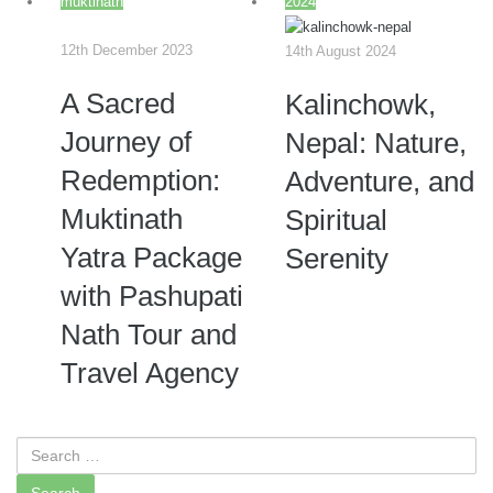
muktinath
2024
12th December 2023
14th August 2024
A Sacred
Kalinchowk,
Journey of
Nepal: Nature,
Redemption:
Adventure, and
Muktinath
Spiritual
Yatra Package
Serenity
with Pashupati
Nath Tour and
Travel Agency