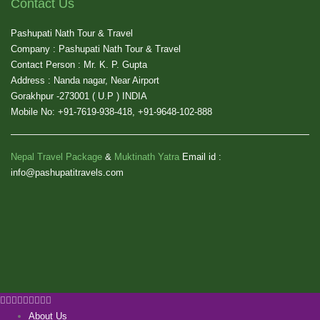
Contact Us
Pashupati Nath Tour & Travel
Company : Pashupati Nath Tour & Travel
Contact Person : Mr. K. P. Gupta
Address : Nanda nagar, Near Airport
Gorakhpur -273001 ( U.P ) INDIA
Mobile No: +91-7619-938-418, +91-9648-102-888
Nepal Travel Package
&
Muktinath Yatra
Email id :
info@pashupatitravels.com
About Us